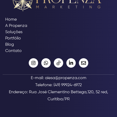
Home
A Propenza
Soluçôes
Portfólio
Blog
Contato
E-mail: aiesa@propenza.com
Telefone: (49) 99924-6972
Endereço: Rua José Clementino Bettega,120, 52 red,
Curitiba/PR