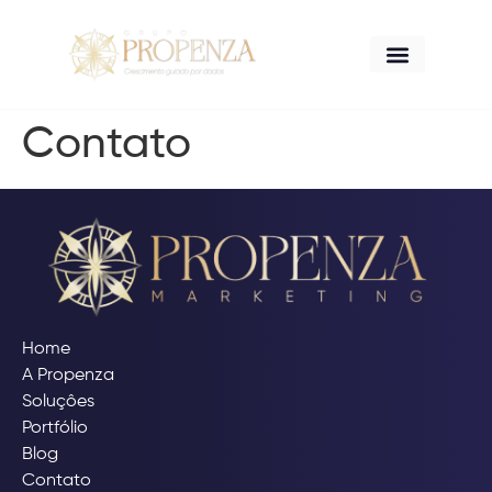
A Propenza
Contato
Home
A Propenza
Soluçôes
Portfólio
Blog
Contato