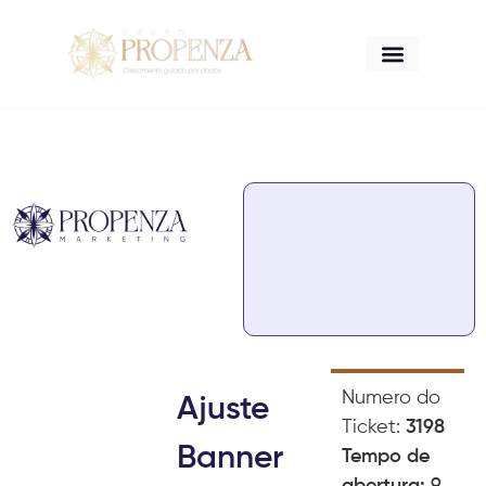
A Propenza
Numero do
Ajuste
Ticket:
3198
Banner
Tempo de