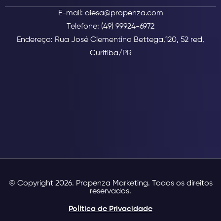
E-mail: aiesa@propenza.com
Telefone: (49) 99924-6972
Endereço: Rua José Clementino Bettega,120, 52 red,
Curitiba/PR
© Copyright 2026. Propenza Marketing. Todos os direitos
reservados.
Política de Privacidade