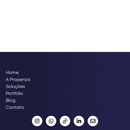
Home
A Propenza
Soluçôes
Portfólio
Blog
Contato