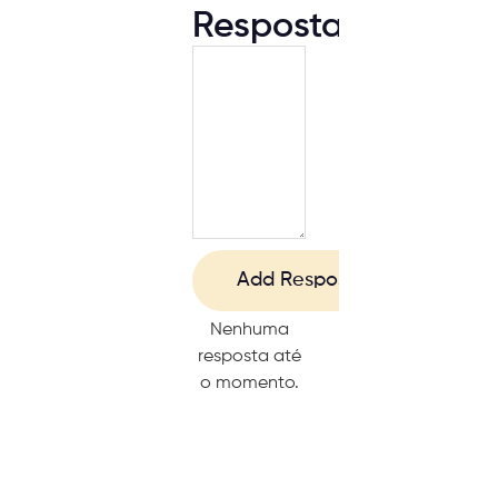
Resposta
Add Resposta
Nenhuma
resposta até
o momento.